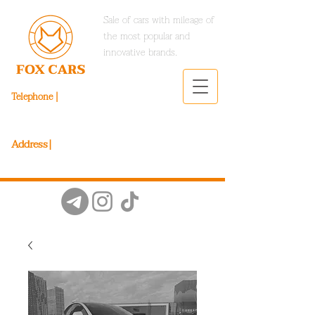
Sale of cars with mileage of
the most popular and
innovative brands.
Telephone |
098 206 49 79
093 206 49 79
Address|
Stetsenko Street 30/7, Kyiv