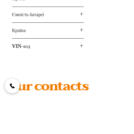
76 тис. км
Ємність батареї
82.5 кВт⋅г
Країна
США
VIN-код
5YJ3E1EB7MF099180
Our contacts
foxcarskyiv@gmail.com