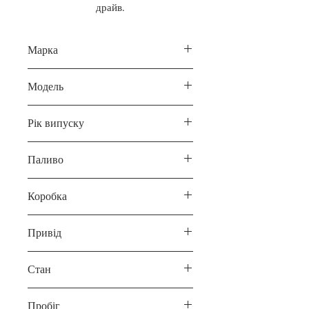
драйв.
Марка
Tesla
Модель
Model 3
Рік випуску
2021
Паливо
Електро
Коробка
Автомат
Привід
Повний
Стан
Б/У
Пробіг