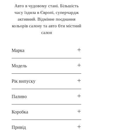
Авто в чудовому стані. Більшість
часу їздила в Європі, суперчардж
активний. Відмінне поєднання
кольорів салону та авто 6ти містний
салон
Марка
Tesla
Модель
Model X I покоління
Рік випуску
2017
Паливо
Електро
Коробка
Автомат
Привід