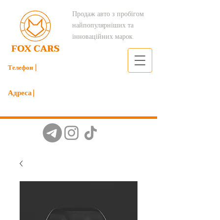
Продаж авто з пробігом
найпопулярніших та
інноваційних марок.
Телефон |
098 206 49 79
Адреса|
м.Київ вулиця Мрії 19б