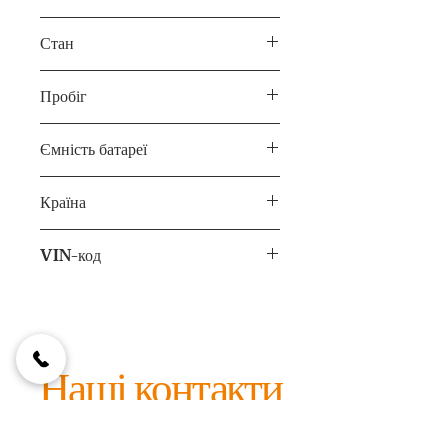
Повний
Стан
Б/У
Пробіг
73 тис.км
Ємність батареї
Країна
США
VIN-код
5YJXCBE2xHFxxxx72
Наші контакти