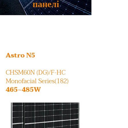
панелі
Astro N5
CHSM60N (DG)/F-HC
Monofacial Series(182)
465~485W