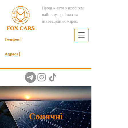
Продаж авто з пробігом
найпопулярніших та
інноваційних марок.
Телефон |
098 206 49 79
Адреса|
м.Київ вулиця Мрії 19б
Сонячні