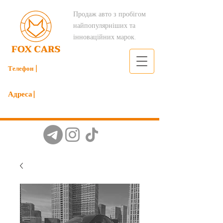
Продаж авто з пробігом
найпопулярніших та
інноваційних марок.
Телефон |
098 206 49 79
Адреса|
м.Київ вулиця Мрії 19б