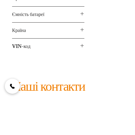
72 тис. км
Ємність батареї
82 кВт⋅г
Країна
США
VIN-код
7SAYGAEE4PF695123
Наші контакти
foxcarskyiv@gmail.com