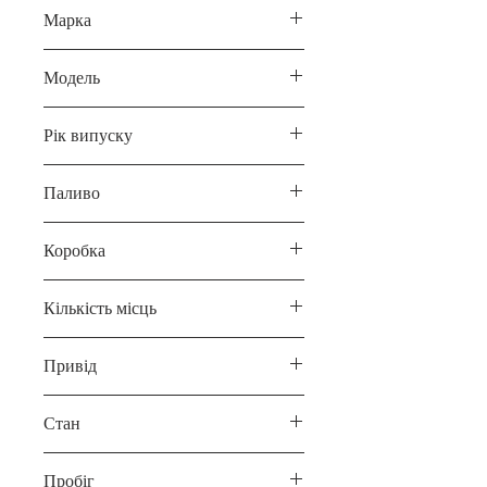
Марка
Tesla
Модель
Model Y
Рік випуску
2023
Паливо
Електро
Коробка
Автомат
Кількість місць
7
Привід
Повний
Стан
Б/У
Пробіг